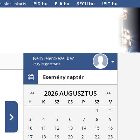
PID.hu
E-A.hu
SECU.hu
IPIT.hu
i oldalunkat is
Nem jelentkezel be?
vagy regisztrálsz
Esemény naptár
2026 AUGUSZTUS
<<
>>
H
K
SZ
CS
P
SZ
V
1
2
3
4
5
6
7
8
9
10
11
12
13
14
15
16
17
18
19
20
21
22
23