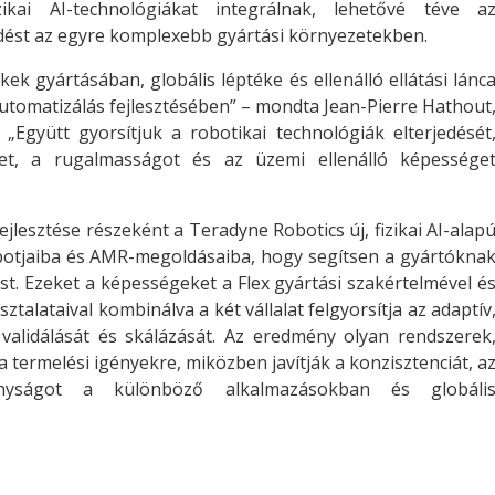
zikai AI-technológiákat integrálnak, lehetővé téve a
st az egyre komplexebb gyártási környezetekben.
ek gyártásában, globális léptéke és ellenálló ellátási lánc
s automatizálás fejlesztésében” – mondta Jean-Pierre Hathout
Együtt gyorsítjuk a robotikai technológiák elterjedését
et, a rugalmasságot és az üzemi ellenálló képessége
jlesztése részeként a Teradyne Robotics új, fizikai AI-alap
obotjaiba és AMR-megoldásaiba, hogy segítsen a gyártókna
t. Ezeket a képességeket a Flex gyártási szakértelmével é
talataival kombinálva a két vállalat felgyorsítja az adaptív
 validálását és skálázását. Az eredmény olyan rendszerek
termelési igényekre, miközben javítják a konzisztenciát, a
nyságot a különböző alkalmazásokban és globáli