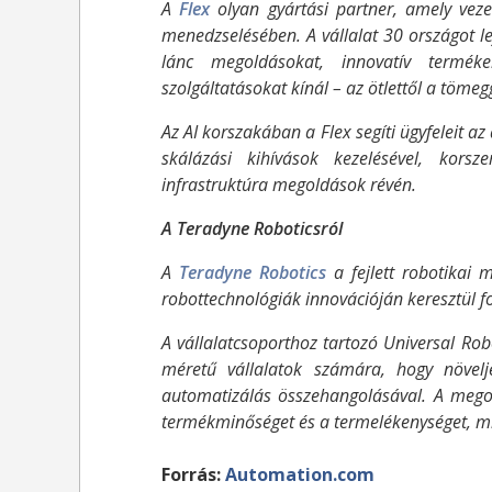
A
Flex
olyan gyártási partner, amely ve
menedzselésében. A vállalat 30 országot lefe
lánc megoldásokat, innovatív termékeke
szolgáltatásokat kínál – az ötlettől a tömeg
Az AI korszakában a Flex segíti ügyfeleit a
skálázási kihívások kezelésével, korsz
infrastruktúra megoldások révén.
A Teradyne Roboticsról
A
Teradyne Robotics
a fejlett robotikai 
robottechnológiák innovációján keresztül f
A vállalatcsoporthoz tartozó Universal Rob
méretű vállalatok számára, hogy növe
automatizálás összehangolásával. A megold
termékminőséget és a termelékenységet, mi
Forrás:
Automation.com