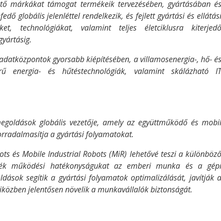
zető márkákat támogat termékeik tervezésében, gyártásában é
dő globális jelenléttel rendelkezik, és fejlett gyártási és ellátás
t, technológiákat, valamint teljes életciklusra kiterjed
gyártásig.
z adatközpontok gyorsabb kiépítésében, a villamosenergia-, hő- é
erű energia- és hűtéstechnológiák, valamint skálázható I
megoldások globális vezetője, amely az együttműködő és mobi
orradalmasítja a gyártási folyamatokat.
ots és Mobile Industrial Robots (MiR) lehetővé teszi a különböz
ljék működési hatékonyságukat az emberi munka és a gép
ások segítik a gyártási folyamatok optimalizálását, javítják 
közben jelentősen növelik a munkavállalók biztonságát.