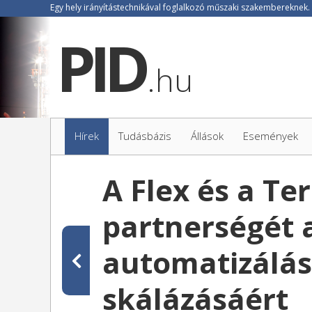
.hu
Hírek
Tudásbázis
Állások
Események
A Flex és a Te
partnerségét a
automatizálás 
skálázásáért