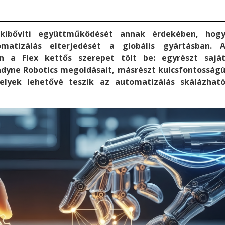
kibővíti együttműködését annak érdekében, hog
omatizálás elterjedését a globális gyártásban. 
en a Flex kettős szerepet tölt be: egyrészt sajá
dyne Robotics megoldásait, másrészt kulcsfontosság
melyek lehetővé teszik az automatizálás skálázhat