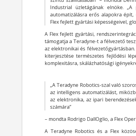
szintű szállításában” – mondta Denni
Industrial üzletágának elnöke. „A 
automatizálásra erős alapokra épít,
Flex fejlett gyártási képességeivel, gl
A Flex fejlett gyártási, rendszerintegrá
támogatja a Teradyne-t a félvezető tes
az elektronikai és félvezetőgyártásban
kiterjesztése természetes fejlődési l
komplexitásra, skálázhatósági igényekr
„A Teradyne Robotics-szal való szor
az intelligens automatizálást, mikö
az elektronika, az ipari berendezése
számára”
– mondta Rodrigo DallOglio, a Flex Ope
A Teradyne Robotics és a Flex közöse