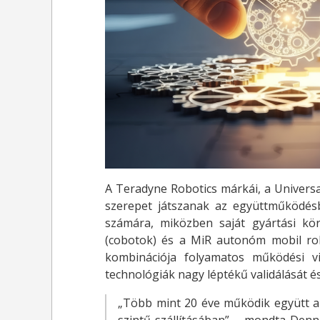
A Teradyne Robotics márkái, a Universa
szerepet játszanak az együttműködés
számára, miközben saját gyártási kör
(cobotok) és a MiR autonóm mobil rob
kombinációja folyamatos működési vis
technológiák nagy léptékű validálását é
„Több mint 20 éve működik együtt a 