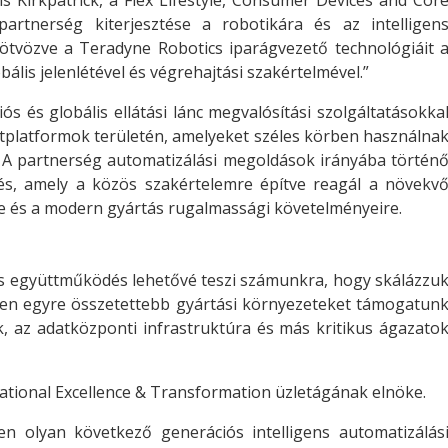
s Kirkpatrick, a Flex Lifestyle, Consumer Devices and Cor
partnerség kiterjesztése a robotikára és az intelligen
 ötvözve a Teradyne Robotics iparágvezető technológiáit 
obális jelenlétével és végrehajtási szakértelmével.”
ciós és globális ellátási lánc megvalósítási szolgáltatásokka
ztplatformok területén, amelyeket széles körben használna
. A partnerség automatizálási megoldások irányába történ
épés, amely a közös szakértelemre építve reagál a növekv
e és a modern gyártás rugalmassági követelményeire.
os együttműködés lehetővé teszi számunkra, hogy skálázzu
zben egyre összetettebb gyártási környezeteket támogatun
k, az adatközponti infrastruktúra és más kritikus ágazato
rational Excellence & Transformation üzletágának elnöke.
n olyan következő generációs intelligens automatizálás