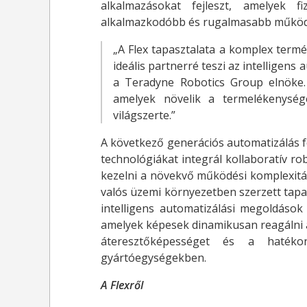
alkalmazásokat fejleszt, amelyek fi
alkalmazkodóbb és rugalmasabb működé
„A Flex tapasztalata a komplex termék
ideális partnerré teszi az intelligen
a Teradyne Robotics Group elnöke. „
amelyek növelik a termelékenység
világszerte.”
A következő generációs automatizálás fe
technológiákat integrál kollaboratív r
kezelni a növekvő működési komplexitás
valós üzemi környezetben szerzett tapasz
intelligens automatizálási megoldások
amelyek képesek dinamikusan reagálni a 
áteresztőképességet és a hatéko
gyártóegységekben.
A Flexről