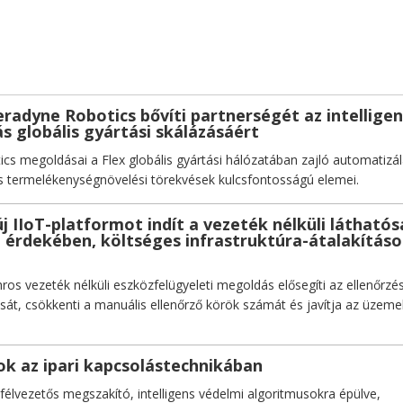
eradyne Robotics bővíti partnerségét az intellige
s globális gyártási skálázásáért
cs megoldásai a Flex globális gyártási hálózatában zajló automatizál
s termelékenységnövelési törekvések kulcsfontosságú elemei.
j IIoT-platformot indít a vezeték nélküli látható
e érdekében, költséges infrastruktúra-átalakítás
os vezeték nélküli eszközfelügyeleti megoldás elősegíti az ellenőrzés
ását, csökkenti a manuális ellenőrző körök számát és javítja az üzemel
k az ipari kapcsolástechnikában
 félvezetős megszakító, intelligens védelmi algoritmusokra épülve,