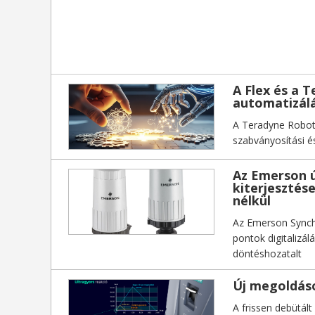
A Flex és a T
automatizálá
A Teradyne Roboti
szabványosítási é
Az Emerson ú
kiterjesztés
nélkül
Az Emerson Synchr
pontok digitalizál
döntéshozatalt
Új megoldáso
A frissen debütált