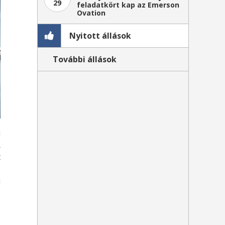
29
feladatkört kap az Emerson
Ovation
Nyitott állások
További állások
i
R
t
s
i
s