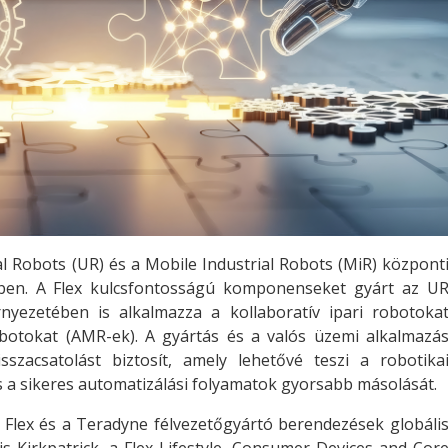
l Robots (UR) és a Mobile Industrial Robots (MiR) központ
ben. A Flex kulcsfontosságú komponenseket gyárt az U
nyezetében is alkalmazza a kollaboratív ipari robotoka
otokat (AMR-ek). A gyártás és a valós üzemi alkalmazá
szacsatolást biztosít, amely lehetővé teszi a robotika
s a sikeres automatizálási folyamatok gyorsabb másolását.
Flex és a Teradyne félvezetőgyártó berendezések globáli