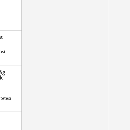
ns
ási
ság
ok
i
tetési