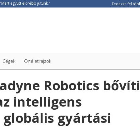
Fedezze fel több
Cégek
Önéletrajzok
radyne Robotics bővíti
z intelligens
globális gyártási