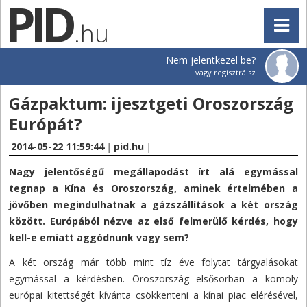
.hu
Nem jelentkezel be?
vagy regisztrálsz
Gázpaktum: ijesztgeti Oroszország
Európát?
2014-05-22 11:59:44
|
pid.hu
|
Nagy jelentőségű megállapodást írt alá egymással
tegnap a Kína és Oroszország, aminek értelmében a
jövőben megindulhatnak a gázszállítások a két ország
között. Európából nézve az első felmerülő kérdés, hogy
kell-e emiatt aggódnunk vagy sem?
A két ország már több mint tíz éve folytat tárgyalásokat
egymással a kérdésben. Oroszország elsősorban a komoly
európai kitettségét kívánta csökkenteni a kínai piac elérésével,