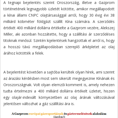
A tegnapi bejelentés szerint Oroszország, illetve a Gazprom
történetének legnagyobb üzletét kötötte, amikor megállapodott
a kínai állami CNPC olajtársasággal arról, hogy 30 évig évi 38
milliárd köbméter földgázt szállít Kína számára. A szerződés
értékét 400 milliárd dollárra értékelte a Gazprom vezére, Alekszej
Miller, aki azonban hozzátette, hogy a szállítási ár szerződéses
titoknak minősül. Szintén kijelentések hangzottak el arról is, hogy
a hosszú távú megállapodásban szereplő árképletet az olaj
árához kötötték a felek.
A bejelentést követően a sajtóba kerültek olyan hírek, ami szerint
az árazási kérdésben most sem sikerült megegyeznie Kínának és
Oroszországnak. Volt olyan elemzői komment is, amely nehezen
tudta értelmezni a 400 milliárd dollárra értékelt üzletet, hiszen
egy olajár-indexált környezetben az olaj árának változásával
jelentősen változhat a gáz szállítási ára is.