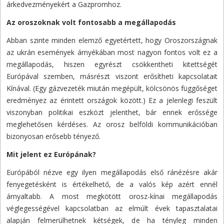
árkedvezményekért a Gazpromhoz.
Az oroszoknak volt fontosabb a megállapodás
Abban szinte minden elemző egyetértett, hogy Oroszországnak
az ukrán események árnyékában most nagyon fontos volt ez a
megállapodás, hiszen egyrészt csökkentheti kitettségét
Európával szemben, másrészt viszont erősítheti kapcsolatait
Kínával. (Egy gázvezeték miután megépült, kölcsönös függőséget
eredményez az érintett országok között.) Ez a jelenlegi feszült
viszonyban politikai eszközt jelenthet, bár ennek erőssége
meglehetősen kérdéses. Az orosz belföldi kommunikációban
bizonyosan erősebb tényező.
Mit jelent ez Európának?
Európából nézve egy ilyen megállapodás első ránézésre akár
fenyegetésként is értékelhető, de a valós kép azért ennél
árnyaltabb. A most megkötött orosz-kínai megállapodás
véglegességével kapcsolatban az elmúlt évek tapasztalatai
alapján felmerülhetnek kétségek, de ha tényleg minden