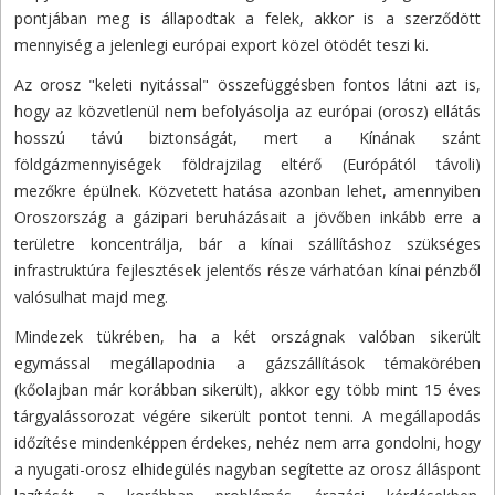
pontjában meg is állapodtak a felek, akkor is a szerződött
mennyiség a jelenlegi európai export közel ötödét teszi ki.
Az orosz "keleti nyitással" összefüggésben fontos látni azt is,
hogy az közvetlenül nem befolyásolja az európai (orosz) ellátás
hosszú távú biztonságát, mert a Kínának szánt
földgázmennyiségek földrajzilag eltérő (Európától távoli)
mezőkre épülnek. Közvetett hatása azonban lehet, amennyiben
Oroszország a gázipari beruházásait a jövőben inkább erre a
területre koncentrálja, bár a kínai szállításhoz szükséges
infrastruktúra fejlesztések jelentős része várhatóan kínai pénzből
valósulhat majd meg.
Mindezek tükrében, ha a két országnak valóban sikerült
egymással megállapodnia a gázszállítások témakörében
(kőolajban már korábban sikerült), akkor egy több mint 15 éves
tárgyalássorozat végére sikerült pontot tenni. A megállapodás
időzítése mindenképpen érdekes, nehéz nem arra gondolni, hogy
a nyugati-orosz elhidegülés nagyban segítette az orosz álláspont