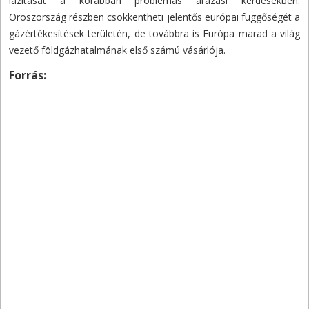
lazítását a korábban problémás árazási kérdésekben.
Oroszország részben csökkentheti jelentős európai függőségét a
gázértékesítések területén, de továbbra is Európa marad a világ
vezető földgázhatalmának első számú vásárlója.
Forrás: