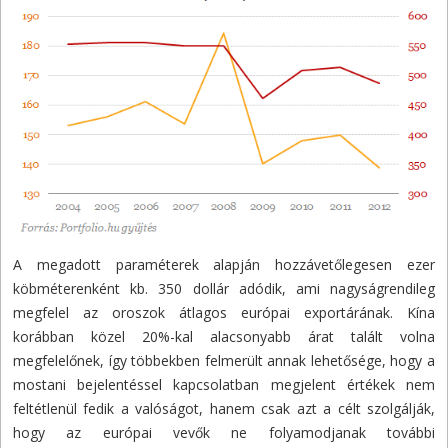
A megadott paraméterek alapján hozzávetőlegesen ezer
köbméterenként kb. 350 dollár adódik, ami nagyságrendileg
megfelel az oroszok átlagos európai exportárának. Kína
korábban közel 20%-kal alacsonyabb árat talált volna
megfelelőnek, így többekben felmerült annak lehetősége, hogy a
mostani bejelentéssel kapcsolatban megjelent értékek nem
feltétlenül fedik a valóságot, hanem csak azt a célt szolgálják,
hogy az európai vevők ne folyamodjanak további