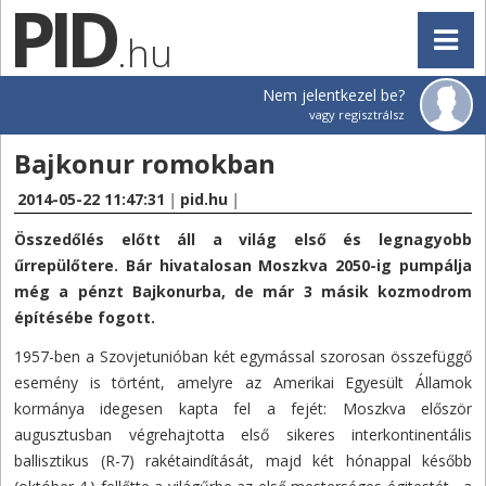
.hu
Nem jelentkezel be?
vagy regisztrálsz
Bajkonur romokban
2014-05-22 11:47:31
|
pid.hu
|
Összedőlés előtt áll a világ első és legnagyobb
űrrepülőtere. Bár hivatalosan Moszkva 2050-ig pumpálja
még a pénzt Bajkonurba, de már 3 másik kozmodrom
építésébe fogott.
1957-ben a Szovjetunióban két egymással szorosan összefüggő
esemény is történt, amelyre az Amerikai Egyesült Államok
kormánya idegesen kapta fel a fejét: Moszkva először
augusztusban végrehajtotta első sikeres interkontinentális
ballisztikus (R-7) rakétaindítását, majd két hónappal később