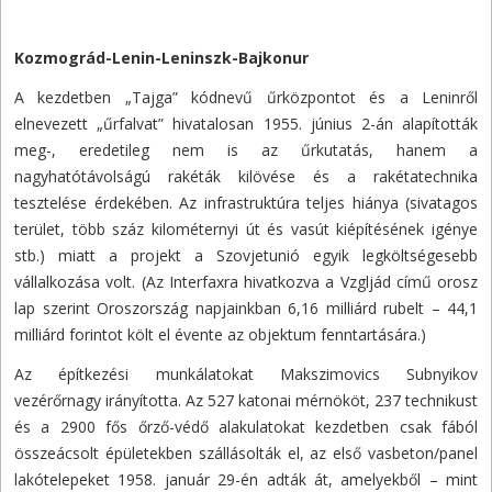
Kozmográd-Lenin-Leninszk-Bajkonur
A kezdetben „Tajga” kódnevű űrközpontot és a Leninről
elnevezett „űrfalvat” hivatalosan 1955. június 2-án alapították
meg-, eredetileg nem is az űrkutatás, hanem a
nagyhatótávolságú rakéták kilövése és a rakétatechnika
tesztelése érdekében. Az infrastruktúra teljes hiánya (sivatagos
terület, több száz kilométernyi út és vasút kiépítésének igénye
stb.) miatt a projekt a Szovjetunió egyik legköltségesebb
vállalkozása volt. (Az Interfaxra hivatkozva a Vzgljád című orosz
lap szerint Oroszország napjainkban 6,16 milliárd rubelt – 44,1
milliárd forintot költ el évente az objektum fenntartására.)
Az építkezési munkálatokat Makszimovics Subnyikov
vezérőrnagy irányította. Az 527 katonai mérnököt, 237 technikust
és a 2900 fős őrző-védő alakulatokat kezdetben csak fából
összeácsolt épületekben szállásolták el, az első vasbeton/panel
lakótelepeket 1958. január 29-én adták át, amelyekből – mint