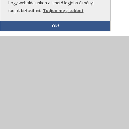
hogy weboldalunkon a lehető legjobb élményt
tudjuk biztosítani.
Tudjon meg többet
Ok!
Az új AI-ügynök már nemcsak javasol – elvégzi
a munkát is
Hatékonyságot növelő flottafejlesztéseket