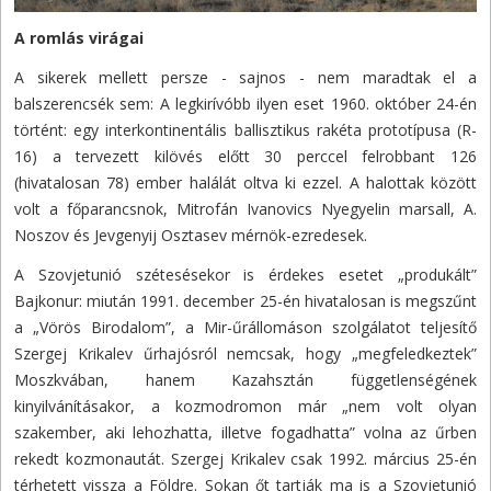
A romlás virágai
A sikerek mellett persze - sajnos - nem maradtak el a
balszerencsék sem: A legkirívóbb ilyen eset 1960. október 24-én
történt: egy interkontinentális ballisztikus rakéta prototípusa (R-
16) a tervezett kilövés előtt 30 perccel felrobbant 126
(hivatalosan 78) ember halálát oltva ki ezzel. A halottak között
volt a főparancsnok, Mitrofán Ivanovics Nyegyelin marsall, A.
Noszov és Jevgenyij Osztasev mérnök-ezredesek.
A Szovjetunió szétesésekor is érdekes esetet „produkált”
Bajkonur: miután 1991. december 25-én hivatalosan is megszűnt
a „Vörös Birodalom”, a Mir-űrállomáson szolgálatot teljesítő
Szergej Krikalev űrhajósról nemcsak, hogy „megfeledkeztek”
Moszkvában, hanem Kazahsztán függetlenségének
kinyilvánításakor, a kozmodromon már „nem volt olyan
szakember, aki lehozhatta, illetve fogadhatta” volna az űrben
rekedt kozmonautát. Szergej Krikalev csak 1992. március 25-én
térhetett vissza a Földre. Sokan őt tartják ma is a Szovjetunió