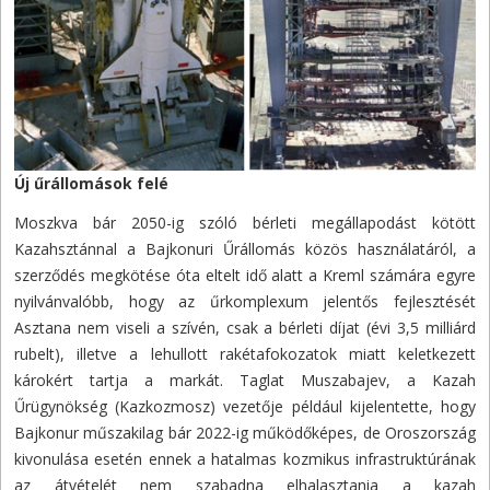
Új űrállomások felé
Moszkva bár 2050-ig szóló bérleti megállapodást kötött
Kazahsztánnal a Bajkonuri Űrállomás közös használatáról, a
szerződés megkötése óta eltelt idő alatt a Kreml számára egyre
nyilvánvalóbb, hogy az űrkomplexum jelentős fejlesztését
Asztana nem viseli a szívén, csak a bérleti díjat (évi 3,5 milliárd
rubelt), illetve a lehullott rakétafokozatok miatt keletkezett
károkért tartja a markát. Taglat Muszabajev, a Kazah
Űrügynökség (Kazkozmosz) vezetője például kijelentette, hogy
Bajkonur műszakilag bár 2022-ig működőképes, de Oroszország
kivonulása esetén ennek a hatalmas kozmikus infrastruktúrának
az átvételét nem szabadna elhalasztania a kazah