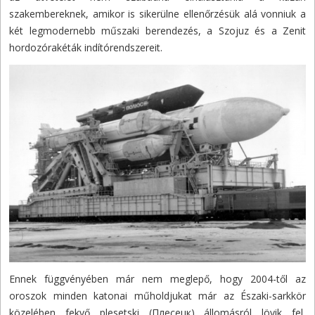
szakembereknek, amikor is sikerülne ellenőrzésük alá vonniuk a
két legmodernebb műszaki berendezés, a Szojuz és a Zenit
hordozórakéták indítórendszereit.
Ennek függvényében már nem meglepő, hogy 2004-től az
oroszok minden katonai műholdjukat már az Északi-sarkkör
közelében fekvő plesetski (Плесецк) állomásról lövik fel,