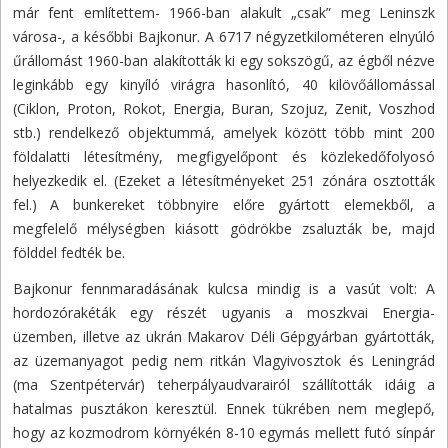
már fent említettem- 1966-ban alakult „csak” meg Leninszk
városa-, a későbbi Bajkonur. A 6717 négyzetkilométeren elnyúló
űrállomást 1960-ban alakították ki egy sokszögű, az égből nézve
leginkább egy kinyíló virágra hasonlító, 40 kilövőállomással
(Ciklon, Proton, Rokot, Energia, Buran, Szojuz, Zenit, Voszhod
stb.) rendelkező objektummá, amelyek között több mint 200
földalatti létesítmény, megfigyelőpont és közlekedőfolyosó
helyezkedik el. (Ezeket a létesítményeket 251 zónára osztották
fel.) A bunkereket többnyire előre gyártott elemekből, a
megfelelő mélységben kiásott gödrökbe zsaluzták be, majd
földdel fedték be.
Bajkonur fennmaradásának kulcsa mindig is a vasút volt: A
hordozórakéták egy részét ugyanis a moszkvai Energia-
üzemben, illetve az ukrán Makarov Déli Gépgyárban gyártották,
az üzemanyagot pedig nem ritkán Vlagyivosztok és Leningrád
(ma Szentpétervár) teherpályaudvarairól szállították idáig a
hatalmas pusztákon keresztül. Ennek tükrében nem meglepő,
hogy az kozmodrom környékén 8-10 egymás mellett futó sínpár