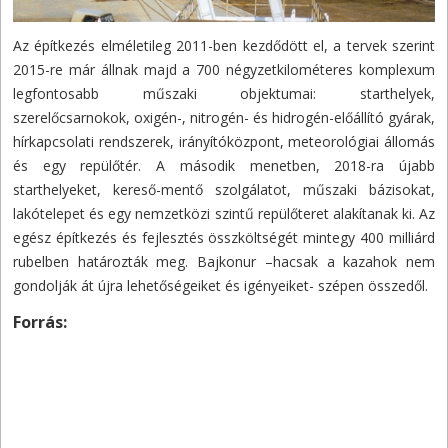
Az építkezés elméletileg 2011-ben kezdődött el, a tervek szerint
2015-re már állnak majd a 700 négyzetkilométeres komplexum
legfontosabb műszaki objektumai: starthelyek,
szerelőcsarnokok, oxigén-, nitrogén- és hidrogén-előállító gyárak,
hírkapcsolati rendszerek, irányítóközpont, meteorológiai állomás
és egy repülőtér. A második menetben, 2018-ra újabb
starthelyeket, kereső-mentő szolgálatot, műszaki bázisokat,
lakótelepet és egy nemzetközi szintű repülőteret alakítanak ki. Az
egész építkezés és fejlesztés összköltségét mintegy 400 milliárd
rubelben határozták meg. Bajkonur –hacsak a kazahok nem
gondolják át újra lehetőségeiket és igényeiket- szépen összedől.
Forrás: