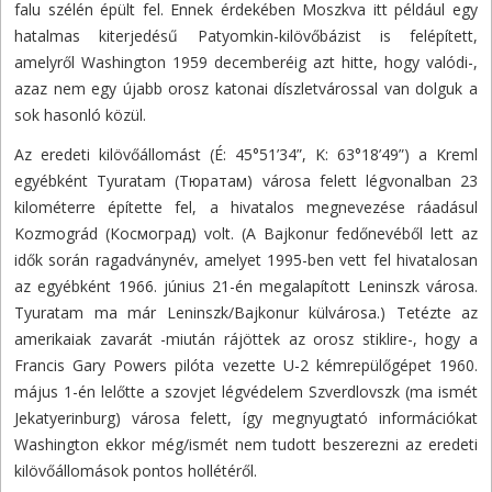
falu szélén épült fel. Ennek érdekében Moszkva itt például egy
hatalmas kiterjedésű Patyomkin-kilövőbázist is felépített,
amelyről Washington 1959 decemberéig azt hitte, hogy valódi-,
azaz nem egy újabb orosz katonai díszletvárossal van dolguk a
sok hasonló közül.
Az eredeti kilövőállomást (É: 45°51’34”, K: 63°18’49”) a Kreml
egyébként Tyuratam (Тюратам) városa felett légvonalban 23
kilométerre építette fel, a hivatalos megnevezése ráadásul
Kozmográd (Космоград) volt. (A Bajkonur fedőnevéből lett az
idők során ragadványnév, amelyet 1995-ben vett fel hivatalosan
az egyébként 1966. június 21-én megalapított Leninszk városa.
Tyuratam ma már Leninszk/Bajkonur külvárosa.) Tetézte az
amerikaiak zavarát -miután rájöttek az orosz stiklire-, hogy a
Francis Gary Powers pilóta vezette U-2 kémrepülőgépet 1960.
május 1-én lelőtte a szovjet légvédelem Szverdlovszk (ma ismét
Jekatyerinburg) városa felett, így megnyugtató információkat
Washington ekkor még/ismét nem tudott beszerezni az eredeti
kilövőállomások pontos hollétéről.