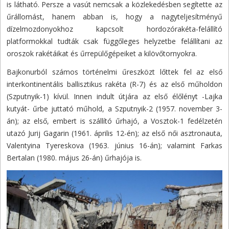
is látható. Persze a vasút nemcsak a közlekedésben segítette az
űrállomást, hanem abban is, hogy a nagyteljesítményű
dízelmozdonyokhoz kapcsolt hordozórakéta-felállító
platformokkal tudták csak függőleges helyzetbe felállítani az
oroszok rakétáikat és űrrepülőgépeiket a kilövőtornyokra.
Bajkonurból számos történelmi űreszközt lőttek fel az első
interkontinentális ballisztikus rakéta (R-7) és az első műholdon
(Szputnyik-1) kívül. Innen indult útjára az első élőlényt -Lajka
kutyát- űrbe juttató műhold, a Szputnyik-2 (1957. november 3-
án); az első, embert is szállító űrhajó, a Vosztok-1 fedélzetén
utazó Jurij Gagarin (1961. április 12-én); az első női asztronauta,
Valentyina Tyereskova (1963. június 16-án); valamint Farkas
Bertalan (1980. május 26-án) űrhajója is.