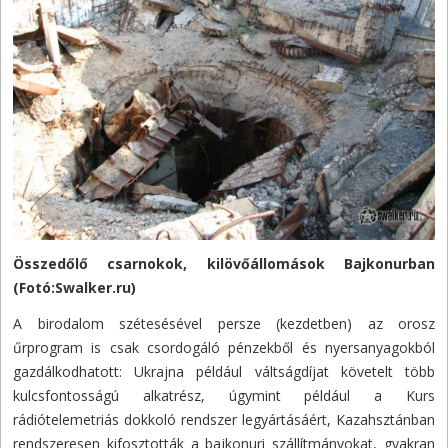
Összedőlő csarnokok, kilövőállomások Bajkonurban
(Fotó:Swalker.ru)
A birodalom szétesésével persze (kezdetben) az orosz
űrprogram is csak csordogáló pénzekből és nyersanyagokból
gazdálkodhatott: Ukrajna például váltságdíjat követelt több
kulcsfontosságú alkatrész, úgymint például a Kurs
rádiótelemetriás dokkoló rendszer legyártásáért, Kazahsztánban
rendszeresen kifosztották a bajkonuri szállítmányokat, gyakran