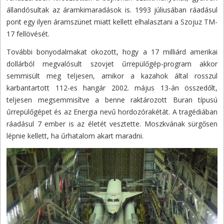
állandósultak az áramkimaradások is. 1993 júliusában ráadásul
pont egy ilyen áramszünet miatt kellett elhalasztani a Szojuz TM-
17 fellövését.
További bonyodalmakat okozott, hogy a 17 milliárd amerikai
dollárból megvalósult szovjet űrrepülőgép-program akkor
semmisült meg teljesen, amikor a kazahok által rosszul
karbantartott 112-es hangár 2002. május 13-án összedőlt,
teljesen megsemmisítve a benne raktározott Buran típusú
űrrepülőgépet és az Energia nevű hordozórakétát. A tragédiában
ráadásul 7 ember is az életét vesztette. Moszkvának sürgősen
lépnie kellett, ha űrhatalom akart maradni.