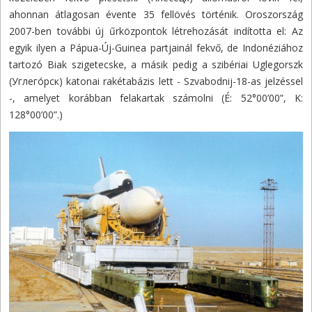
ahonnan átlagosan évente 35 fellövés történik. Oroszország
2007-ben további új űrközpontok létrehozását indította el: Az
egyik ilyen a Pápua-Új-Guinea partjainál fekvő, de Indonéziához
tartozó Biak szigetecske, a másik pedig a szibériai Uglegorszk
(Углего́рск) katonai rakétabázis lett - Szvabodnij-18-as jelzéssel
-, amelyet korábban felakartak számolni (É: 52°00’00”, K:
128°00’00”.)