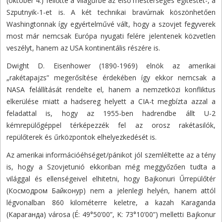
(október 4.) fellőtte a világűrbe az első mesterséges égitestét-, a
Szputnyik-1-et is. A két technikai bravúrnak köszönhetően
Washingtonnak így egyértelművé vált, hogy a szovjet fegyverek
most már nemcsak Európa nyugati felére jelentenek közvetlen
veszélyt, hanem az USA kontinentális részére is.
Dwight D. Eisenhower (1890-1969) elnök az amerikai
„rakétapajzs” megerősítése érdekében így ekkor nemcsak a
NASA felállítását rendelte el, hanem a nemzetközi konfliktus
elkerülése miatt a hadsereg helyett a CIA-t megbízta azzal a
feladattal is, hogy az 1955-ben hadrendbe állt U-2
kémrepülőgéppel térképezzék fel az orosz rakétasilók,
repülőterek és űrközpontok elhelyezkedését is.
Az amerikai információéhséget/pánikot jól szemléltette az a tény
is, hogy a Szovjetunió ekkoriban még meggyőzően tudta a
világgal és ellenségeivel elhitetni, hogy Bajkonuri Űrrepülőtér
(Космодром Байконур) nem a jelenlegi helyén, hanem attól
légvonalban 860 kilométerre keletre, a kazah Karaganda
(Караганда) városa (É: 49°50’00”, K: 73°10’00”) melletti Bajkonur