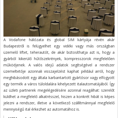
A Vodafone hálózata és global SIM kártyája révén akár
Budapestről is felügyelhet egy vidéki vagy más országban
üzemelő liftet, teherautót, de akár biztosíthatja azt is, hogy a
gyárból kikerülő hűtőszekrények, kompresszorok megfelelően
működjenek. A valós idejű adatok segítségével a rendszer
üzemeltetője azonnali visszajelzést kaphat például arról, hogy
meghibásodott egy általa karbantartott gyártósor vagy elfogyott
egy termék a város túloldalára kihelyezett italautomatájából. Így
az üzleti partnerek megelégedésére azonnal reagálhat: szerelőt
küldhet a megfelelő alkatrésszel, hiszen a konkrét hibát is képes
jelezni a rendszer, illetve a következő szállítmánnyal megfelelő
mennyiségű ital érkezhet az automatához is.