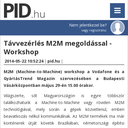
.hu
Nem jelentkezel be?
vagy regisztrálsz
Távvezérlés M2M megoldással -
Workshop
2014-05-22 10:52:24
|
pid.hu
|
M2M (Machine-to-Machine) workshop a Vodafone és a
GyártásTrend Magazin szervezésében a Budapesti
Vásárközpontban május 29-én 15.00 órakor.
Világszerte, sőt Magyarországon is egyre többször
találkozhatunk a Machine-to-Machine vagy röviden M2M
technológiával, mely során a gépek közvetlenül, emberi
beavatkozás nélkül kommunikálnak. Az M2M termékek ma már
konténerek útját követik Brazíliában, németországi építési