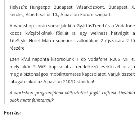
Helyszín: Hungexpo Budapesti Vásárközpont, Budapest, X.
kerület, Albertirsai út 10., A pavilon Fórum színpad.
A workshop során sorsoljuk ki a GyártásTrend és a Vodafone
közös kvízjátékának fődíját is: egy wellness hétvégét a
LifeStyle Hotel Mátra superior szállodában 2 éjszakára 2 fő
részére.
Ezen kívül naponta kisorsolunk 1 db Vodafone R206 MiFi-t,
mely akár 5 WiFi kapcsolattal rendelkező eszközzel osztja
meg a biztonságos mobilinternetes kapcsolatot. Várjuk tisztelt
látogatóinkat az A pavilon 210/D standon!
A workshop programjának változtatási jogát rajtunk kívülálló
okok miatt fenntartjuk.
Forrás: