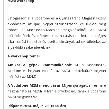
M2M workshop
Látogasson el a Vodafone és a GyártásTrend Magazin közös
előadásaira az Ipar Napjai szakkiállításon és tudjon meg
többet a Machine-to-Machine megoldásokról. Az M2M
működésének és előnyeinek bemutatása mellett, lehetséges
alkalmazási területek és esettanulmányok adnak ötleteket az
érdeklődő szakembereknek.
A workshop témái:
Amikor a gépek kommunikálnak
: Mi a Machine-to-
Machine és hogyan épül fel az M2M architektúra? Hogyan
működik az M2M?
A Vodafone M2M megoldásai
: Milyen iparágakban és mire
használható az M2M? Milyen előnyöket nyújtanak a Vodafone
M2M megoldásai?
Időpont: 2014. május 29. 15.00 óra