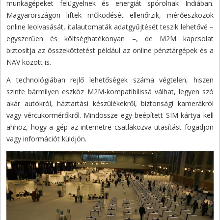
munkagépeket felügyelnek és energiát spórolnak Indiában.
Magyarországon liftek működését ellenőrzik, mérőeszközök
online leolvasását, italautomaták adatgyűjtését teszik lehetővé –
egyszerűen és költséghatékonyan –, de M2M kapcsolat
biztosítja az összeköttetést például az online pénztárgépek és a
NAV között is.
A technológiában rejlő lehetőségek száma végtelen, hiszen
szinte bármilyen eszköz M2M-kompatibilissá válhat, legyen szó
akár autókról, háztartási készülékekről, biztonsági kamerákról
vagy vércukormérőkről. Mindössze egy beépített SIM kártya kell
ahhoz, hogy a gép az internetre csatlakozva utasítást fogadjon
vagy információt küldjön.