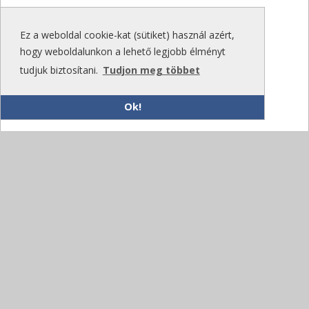
Ez a weboldal cookie-kat (sütiket) használ azért,
hogy weboldalunkon a lehető legjobb élményt
tudjuk biztosítani.
Tudjon meg többet
Ok!
Kritikus hibák a Phoenix Contact CHARX
töltésvezérlőkben: az 1.9.1-es firmware a
javítás