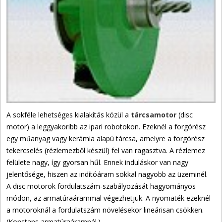
A sokféle lehetséges kialakítás közül a
tárcsamotor
(disc
motor) a leggyakoribb az ipari robotokon. Ezeknél a forgórész
egy műanyag vagy kerámia alapú tárcsa, amelyre a forgórész
tekercselés (rézlemezből készül) fel van ragasztva. A rézlemez
felülete nagy, így gyorsan hűl. Ennek induláskor van nagy
jelentősége, hiszen az indítóáram sokkal nagyobb az üzeminél.
A disc motorok fordulatszám-szabályozását hagyományos
módon, az armatúraárammal végezhetjük. A nyomaték ezeknél
a motoroknál a fordulatszám növelésekor lineárisan csökken.
(Konstans armatúraáramnál.)