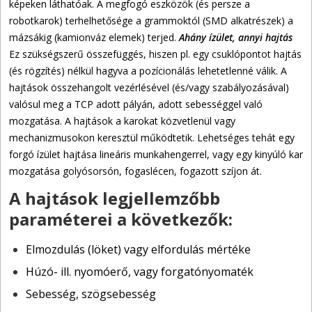
képeken láthatóak. A megfogó eszközök (és persze a
robotkarok) terhelhetősége a grammoktól (SMD alkatrészek) a
mázsákig (kamionváz elemek) terjed.
Ahány ízület, annyi hajtás
Ez szükségszerű összefüggés, hiszen pl. egy csuklópontot hajtás
(és rögzítés) nélkül hagyva a pozícionálás lehetetlenné válik. A
hajtások összehangolt vezérlésével (és/vagy szabályozásával)
valósul meg a TCP adott pályán, adott sebességgel való
mozgatása. A hajtások a karokat közvetlenül vagy
mechanizmusokon keresztül működtetik. Lehetséges tehát egy
forgó ízület hajtása lineáris munkahengerrel, vagy egy kinyúló kar
mozgatása golyósorsón, fogaslécen, fogazott szíjon át.
A hajtások legjellemzőbb
paraméterei a következők:
Elmozdulás (löket) vagy elfordulás mértéke
Húzó- ill. nyomóerő, vagy forgatónyomaték
Sebesség, szögsebesség