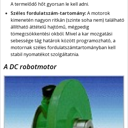
A termelődő hőt gyorsan le kell adni.
Széles fordulatszám-tartomány:
A motorok
kimenetén nagyon ritkán (szinte soha nem) található
állítható áttételű hajtómű, mégpedig
tömegcsökkentési okból. Mivel a kar mozgatási
sebessége tág határok között programozható, a
motornak széles fordulatszámtartományban kell
stabil nyomatékot szolgáltatnia.
A DC robotmotor