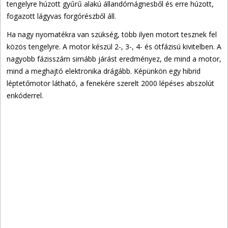
tengelyre húzott gyűrű alakú állandómágnesből és erre húzott,
fogazott lágyvas forgórészből áll.
Ha nagy nyomatékra van szükség, több ilyen motort tesznek fel
közös tengelyre. A motor készül 2-, 3-, 4- és ötfázisú kivitelben. A
nagyobb fázisszám simább járást eredményez, de mind a motor,
mind a meghajtó elektronika drágább. Képünkön egy hibrid
léptetőmotor látható, a fenekére szerelt 2000 lépéses abszolút
enkóderrel.