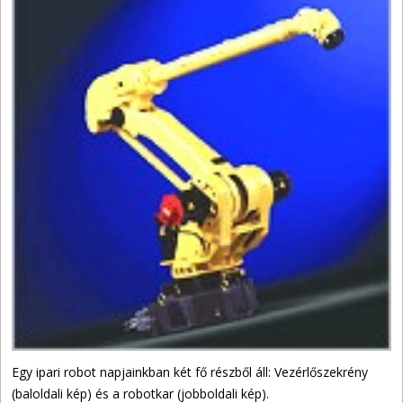
Egy ipari robot napjainkban két fő részből áll: Vezérlőszekrény
(baloldali kép) és a robotkar (jobboldali kép).