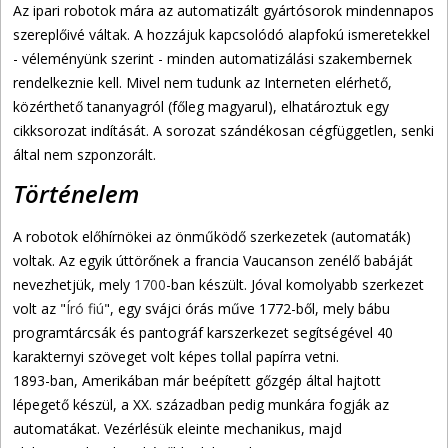
Az ipari robotok mára az automatizált gyártósorok mindennapos
szereplőivé váltak. A hozzájuk kapcsolódó alapfokú ismeretekkel
- véleményünk szerint - minden automatizálási szakembernek
rendelkeznie kell. Mivel nem tudunk az Interneten elérhető,
közérthető tananyagról (főleg magyarul), elhatároztuk egy
cikksorozat indítását. A sorozat szándékosan cégfüggetlen, senki
által nem szponzorált.
Történelem
A robotok előhírnökei az önműködő szerkezetek (automaták)
voltak. Az egyik úttörőnek a francia Vaucanson zenélő babáját
nevezhetjük, mely
1700
-ban készült. Jóval komolyabb szerkezet
volt az "
Író fiú
", egy svájci órás műve 1772-ből, mely bábu
programtárcsák és pantográf karszerkezet segítségével 40
karakternyi szöveget volt képes tollal papírra vetni.
1893-ban, Amerikában már beépített gőzgép által hajtott
lépegető készül, a XX. században pedig munkára fogják az
automatákat. Vezérlésük eleinte mechanikus, majd