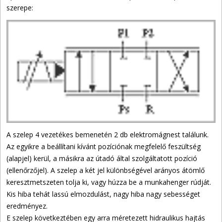
szerepe:
A szelep 4 vezetékes bemenetén 2 db elektromágnest találunk.
Az egyikre a beállítani kívánt pozíciónak megfelelő feszültség
(alapjel) kerül, a másikra az útadó által szolgáltatott pozíció
(ellenőrzőjel). A szelep a két jel különbségével arányos átömlő
keresztmetszeten tolja ki, vagy húzza be a munkahenger rúdját.
Kis hiba tehát lassú elmozdulást, nagy hiba nagy sebességet
eredményez.
E szelep következtében egy arra méretezett hidraulikus hajtás