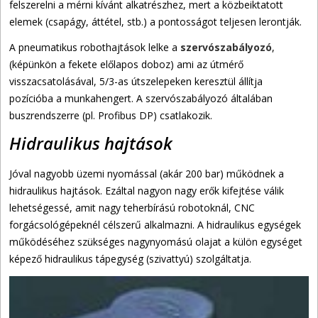
felszerelni a mérni kívánt alkatrészhez, mert a közbeiktatott
elemek (csapágy, áttétel, stb.) a pontosságot teljesen lerontják.
A pneumatikus robothajtások lelke a
szervószabályozó
,
(képünkön a fekete előlapos doboz) ami az útmérő
visszacsatolásával, 5/3-as útszelepeken keresztül állítja
pozícióba a munkahengert. A szervószabályozó általában
buszrendszerre (pl. Profibus DP) csatlakozik.
Hidraulikus hajtások
Jóval nagyobb üzemi nyomással (akár 200 bar) működnek a
hidraulikus hajtások. Ezáltal nagyon nagy erők kifejtése válik
lehetségessé, amit nagy teherbírású robotoknál, CNC
forgácsológépeknél célszerű alkalmazni. A hidraulikus egységek
működéséhez szükséges nagynyomású olajat a külön egységet
képező hidraulikus tápegység (szivattyú) szolgáltatja.