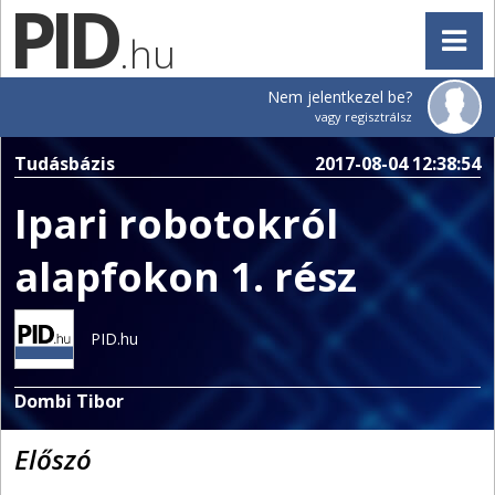
.hu
Nem jelentkezel be?
vagy regisztrálsz
Tudásbázis
2017-08-04 12:38:54
Ipari robotokról
alapfokon 1. rész
PID.hu
Dombi Tibor
Előszó