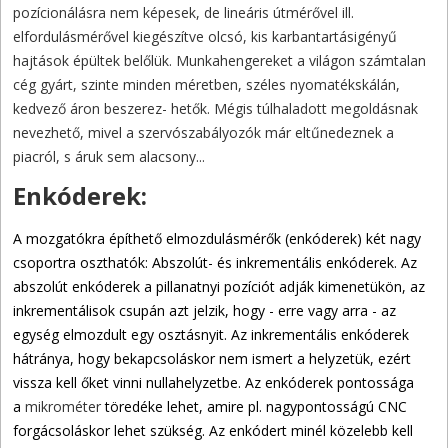
pozícionálásra nem képesek, de lineáris útmérővel ill.
elfordulásmérővel kiegészítve olcsó, kis karbantartásigényű
hajtások épültek belőlük. Munkahengereket a világon számtalan
cég gyárt, szinte minden méretben, széles nyomatékskálán,
kedvező áron beszerez- hetők. Mégis túlhaladott megoldásnak
nevezhető, mivel a szervószabályozók már eltűnedeznek a
piacról, s áruk sem alacsony...
Enkóderek:
A mozgatókra építhető elmozdulásmérők (enkóderek) két nagy
csoportra oszthatók: Abszolút- és inkrementális enkóderek. Az
abszolút enkóderek a pillanatnyi pozíciót adják kimenetükön, az
inkrementálisok csupán azt jelzik, hogy - erre vagy arra - az
egység elmozdult egy osztásnyit. Az inkrementális enkóderek
hátránya, hogy bekapcsoláskor nem ismert a helyzetük, ezért
vissza kell őket vinni nullahelyzetbe. Az enkóderek pontossága
a
mikrométer
töredéke lehet, amire pl. nagypontosságú CNC
forgácsoláskor lehet szükség. Az enkódert minél közelebb kell