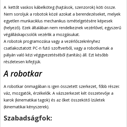
A kettőt vaskos kábelköteg (hajtások, szenzorok) köti össze.
Nem soroljuk a robotok közé azokat a berendezéseket, melyek
egyetlen munkaciklus mechanikus ismételgetésére képesek
(helyező). Ezek általában nem rendelkeznek vezérlővel, egyszerű
végálláskapcsolók vezérlik a mozgásukat.
A robotok programozása vagy a vezérlőszekrényhez
csatlakoztatott PC-n futó szoftverből, vagy a robotkarnak a
pályán való kézi végigvezetéséből (tanítás) áll. Ezt később
részletesen kifejtjük.
A robotkar
A robotkar önmagában is igen összetett szerkezet, főbb részei:
váz, mozgatók, érzékelők. A vázszerkezet két összetevője a
karok (kinematikai tagok) és az őket összekötő ízületek
(kinematikai kényszerek).
Szabadságfok: