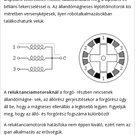
bifiláris tekercseléssel is. Az állandómágneses léptetőmotorok kis
méretben versenyképesek, ilyen robotalkalmazásokban
találkozhatunk velük.
A
reluktanciamotoroknál
a forgó- részben nincsenek
állandómágne- sek, az állórész gerjesztésekor a forgórész úgy
áll be, hogy a mágneses ellenállás a legkisebb legyen. Figyeljük
meg, hogy az álló- és forgórész fogszáma különböző!
A reluktanciamotorok hatásfoka nem éppen kiváló, ezért nem az
ipari alkalmazás az erősségük.