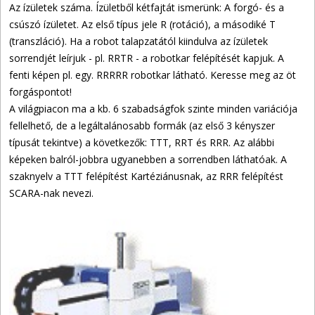
Az ízületek száma. Ízületből kétfajtát ismerünk: A forgó- és a
csúszó ízületet. Az első típus jele R (rotáció), a másodiké T
(transzláció). Ha a robot talapzatától kiindulva az ízületek
sorrendjét leírjuk - pl. RRTR - a robotkar felépítését kapjuk. A
fenti képen pl. egy. RRRRR robotkar látható. Keresse meg az öt
forgáspontot!
A világpiacon ma a kb. 6 szabadságfok szinte minden variációja
fellelhető, de a legáltalánosabb formák (az első 3 kényszer
típusát tekintve) a következők: TTT, RRT és RRR. Az alábbi
képeken balról-jobbra ugyanebben a sorrendben láthatóak. A
szaknyelv a TTT felépítést Kartéziánusnak, az RRR felépítést
SCARA-nak nevezi.