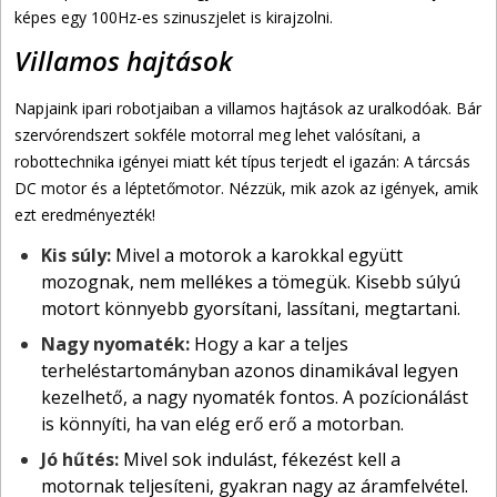
képes egy 100Hz-es szinuszjelet is kirajzolni.
Villamos hajtások
Napjaink ipari robotjaiban a villamos hajtások az uralkodóak. Bár
szervórendszert sokféle motorral meg lehet valósítani, a
robottechnika igényei miatt két típus terjedt el igazán: A tárcsás
DC motor és a léptetőmotor. Nézzük, mik azok az igények, amik
ezt eredményezték!
Kis súly:
Mivel a motorok a karokkal együtt
mozognak, nem mellékes a tömegük. Kisebb súlyú
motort könnyebb gyorsítani, lassítani, megtartani.
Nagy nyomaték:
Hogy a kar a teljes
terheléstartományban azonos dinamikával legyen
kezelhető, a nagy nyomaték fontos. A pozícionálást
is könnyíti, ha van elég erő erő a motorban.
Jó hűtés:
Mivel sok indulást, fékezést kell a
motornak teljesíteni, gyakran nagy az áramfelvétel.