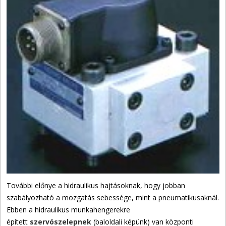
További előnye a hidraulikus hajtásoknak, hogy jobban
szabályozható a mozgatás sebessége, mint a pneumatikusaknál.
Ebben a hidraulikus munkahengerekre
épített
szervószelepnek
(baloldali képünk) van központi