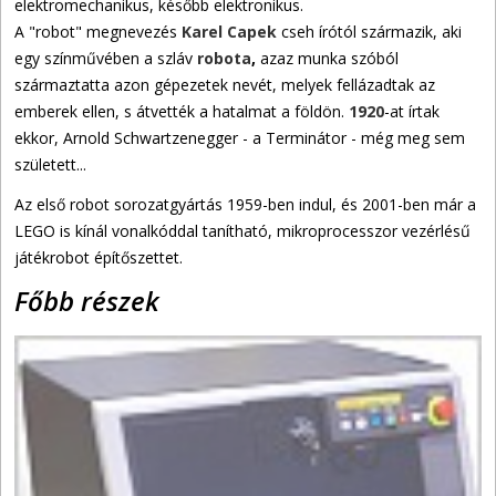
elektromechanikus, később elektronikus.
A "robot" megnevezés
Karel Capek
cseh írótól származik, aki
egy színművében a szláv
robota
,
azaz munka szóból
származtatta azon gépezetek nevét, melyek fellázadtak az
emberek ellen, s átvették a hatalmat a földön.
1920
-at írtak
ekkor, Arnold Schwartzenegger - a Terminátor - még meg sem
született...
Az első robot sorozatgyártás 1959-ben indul, és 2001-ben már a
LEGO is kínál vonalkóddal tanítható, mikroprocesszor vezérlésű
játékrobot építőszettet.
Főbb részek