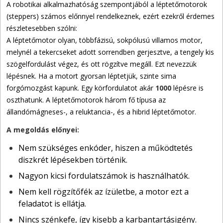
A robotikai alkalmazhatóság szempontjából a léptetőmotorok
(steppers) számos előnnyel rendelkeznek, ezért ezekről érdemes
részletesebben szólni:
A léptetőmotor olyan, többfázisú, sokpólusú villamos motor,
melynél a tekercseket adott sorrendben gerjesztve, a tengely kis
szögelfordulást végez, és ott rögzítve megáll. Ezt nevezzük
lépésnek. Ha a motort gyorsan léptetjük, szinte sima
forgómozgást kapunk. Egy körfordulatot akár
1000
lépésre is
oszthatunk. A léptetőmotorok három fő típusa az
állandómágneses-, a reluktancia-, és a hibrid léptetőmotor.
A megoldás előnyei:
Nem szükséges enkóder, hiszen a működtetés
diszkrét lépésekben történik.
Nagyon kicsi fordulatszámok is használhatók.
Nem kell rögzítőfék az ízületbe, a motor ezt a
feladatot is ellátja.
Nincs szénkefe, így kisebb a karbantartásigény.