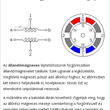
Az
állandómágneses
léptetőmotorok forgórészében
állandómágneseket találunk. Ezek ugranak a legközelebbi,
megfelelő mágneses pólust adó állórész-foghoz. Az állórészben
két tekercs helyezkedik el, középkiveze- téssel. Ezt az
elrendezést unipolárisnak nevezzük.
A működési elv a baloldali ábrán követhető. Figyeljük meg, hogy
az állórész mágneses mezeje szembeforog a forgórésszel! Az
unipoláris tekercselés mellett találkozhatunk még a bipoláris és